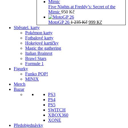
Five Nights at Freddy’s: Secret of the
Mimic
950
Kč
Původní
Aktuální
MotoGP 26
1 235
Kč
999
Kč
cena
cena
Sběratel. karty
byla:
je:
Pokémon karty
1
999 Kč.
Fotbalové karty
235 Kč.
Hokejové kartičky
Magic the gathering
Italian Brainrot
Brawl Stars
Formule 1
Figurky
Funko POP!
MINIX
Merch
Bazar
PS3
PS4
PS5
SWITCH
XBOX360
XONE
Předobjednávky