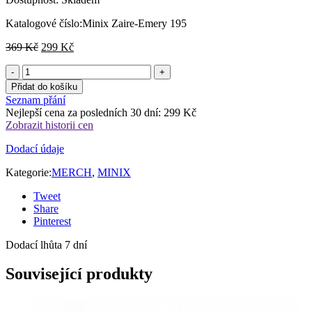
Katalogové číslo:
Minix Zaire-Emery 195
Původní
Aktuální
369
Kč
299
Kč
cena
cena
byla:
je:
369 Kč.
299 Kč.
Přidat do košíku
Seznam přání
Nejlepší cena za posledních 30 dní:
299
Kč
Zobrazit historii cen
Dodací údaje
Kategorie:
MERCH
,
MINIX
Tweet
Share
Pinterest
Dodací lhůta 7 dní
Související produkty