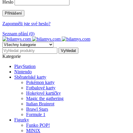
Heslo
Zapomněli jste své heslo?
Seznam přání (0)
Kategorie
PlayStation
Nintendo
Sběratelské karty
Pokémon karty
Fotbalové karty
Hokejové kartičky
Magic the gathering
Italian Brainrot
Brawl Stars
Formule 1
Figurky
Funko POP!
MINIX