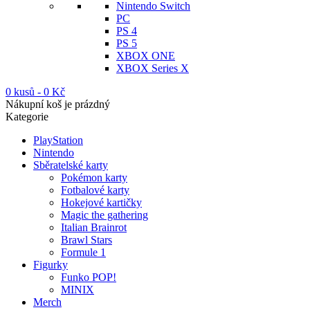
Nintendo Switch
PC
PS 4
PS 5
XBOX ONE
XBOX Series X
0 kusů
-
0
Kč
Nákupní koš je prázdný
Kategorie
PlayStation
Nintendo
Sběratelské karty
Pokémon karty
Fotbalové karty
Hokejové kartičky
Magic the gathering
Italian Brainrot
Brawl Stars
Formule 1
Figurky
Funko POP!
MINIX
Merch