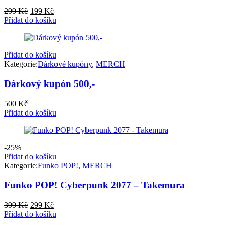
Původní
Aktuální
299
Kč
199
Kč
cena
cena
Přidat do košíku
byla:
je:
299 Kč.
199 Kč.
Přidat do košíku
Kategorie:
Dárkové kupóny
,
MERCH
Dárkový kupón 500,-
500
Kč
Přidat do košíku
-25%
Přidat do košíku
Kategorie:
Funko POP!
,
MERCH
Funko POP! Cyberpunk 2077 – Takemura
Původní
Aktuální
399
Kč
299
Kč
cena
cena
Přidat do košíku
byla:
je: