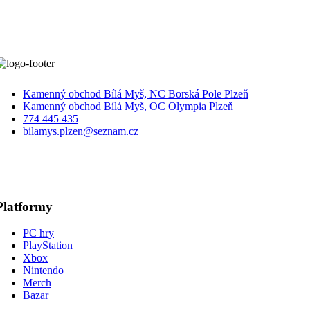
399 Kč.
299 Kč.
Kamenný obchod Bílá Myš, NC Borská Pole Plzeň
Kamenný obchod Bílá Myš, OC Olympia Plzeň
774 445 435
bilamys.plzen@seznam.cz
Platformy
PC hry
PlayStation
Xbox
Nintendo
Merch
Bazar