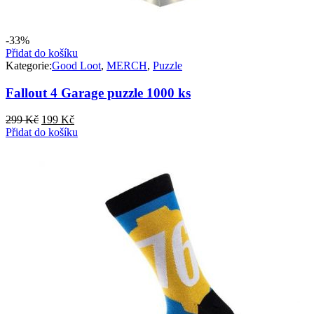
-33%
Přidat do košíku
Kategorie:
Good Loot
,
MERCH
,
Puzzle
Fallout 4 Garage puzzle 1000 ks
Původní
Aktuální
299
Kč
199
Kč
cena
cena
Přidat do košíku
byla:
je:
299 Kč.
199 Kč.