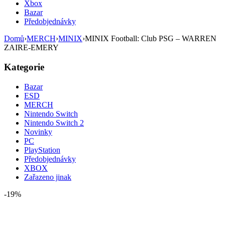
Xbox
Bazar
Předobjednávky
Domů
›
MERCH
›
MINIX
›
MINIX Football: Club PSG – WARREN
ZAIRE-EMERY
Kategorie
Bazar
ESD
MERCH
Nintendo Switch
Nintendo Switch 2
Novinky
PC
PlayStation
Předobjednávky
XBOX
Zařazeno jinak
-19%