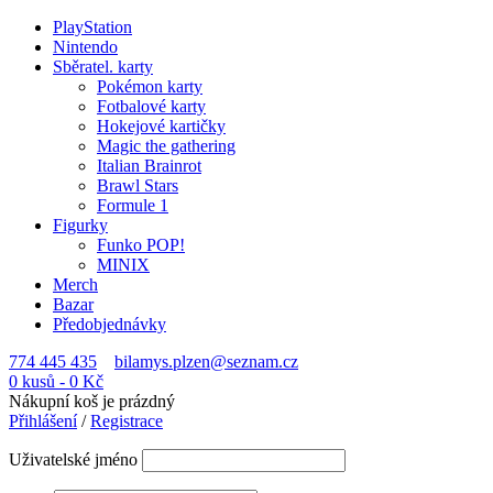
PlayStation
Nintendo
Sběratel. karty
Pokémon karty
Fotbalové karty
Hokejové kartičky
Magic the gathering
Italian Brainrot
Brawl Stars
Formule 1
Figurky
Funko POP!
MINIX
Merch
Bazar
Předobjednávky
774 445 435
bilamys.plzen@seznam.cz
0 kusů
-
0
Kč
Nákupní koš je prázdný
Přihlášení
/
Registrace
Uživatelské jméno