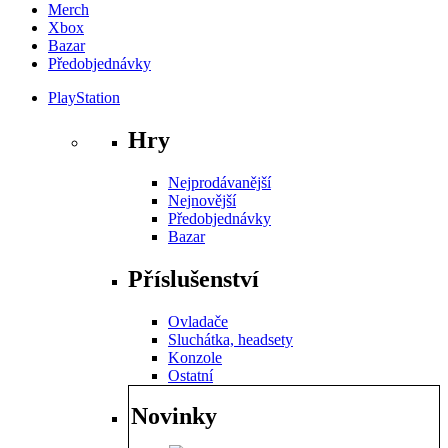
Merch
Xbox
Bazar
Předobjednávky
PlayStation
Hry
Nejprodávanější
Nejnovější
Předobjednávky
Bazar
Příslušenství
Ovladače
Sluchátka, headsety
Konzole
Ostatní
Novinky