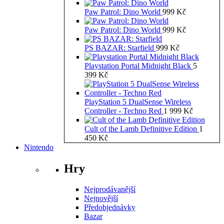
Paw Patrol: Dino World
999
Kč
Paw Patrol: Dino World
999
Kč
PS BAZAR: Starfield
999
Kč
Playstation Portal Midnight Black
5
399
Kč
PlayStation 5 DualSense Wireless
Controller - Techno Red
1 999
Kč
Cult of the Lamb Definitive Edition
1
450
Kč
Nintendo
Hry
Nejprodávanější
Nejnovější
Předobjednávky
Bazar