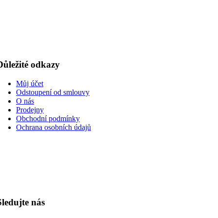
Důležité odkazy
Můj účet
Odstoupení od smlouvy
O nás
Prodejny
Obchodní podmínky
Ochrana osobních údajů
Sledujte nás