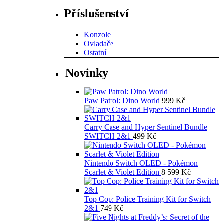
Příslušenství
Konzole
Ovladače
Ostatní
Novinky
Paw Patrol: Dino World
999
Kč
Carry Case and Hyper Sentinel Bundle
SWITCH 2&1
499
Kč
Nintendo Switch OLED - Pokémon
Scarlet & Violet Edition
8 599
Kč
Top Cop: Police Training Kit for Switch
2&1
749
Kč