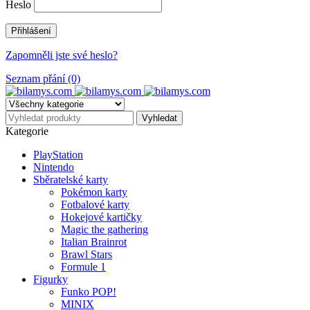
Heslo
Zapomněli jste své heslo?
Seznam přání (0)
Kategorie
PlayStation
Nintendo
Sběratelské karty
Pokémon karty
Fotbalové karty
Hokejové kartičky
Magic the gathering
Italian Brainrot
Brawl Stars
Formule 1
Figurky
Funko POP!
MINIX