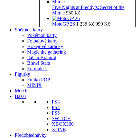
Five Nights at Freddy’s: Secret of the
Mimic
950
Kč
Původní
Aktuální
MotoGP 26
1 235
Kč
999
Kč
cena
cena
Sběratel. karty
byla:
je:
Pokémon karty
1
999 Kč.
Fotbalové karty
235 Kč.
Hokejové kartičky
Magic the gathering
Italian Brainrot
Brawl Stars
Formule 1
Figurky
Funko POP!
MINIX
Merch
Bazar
PS3
PS4
PS5
SWITCH
XBOX360
XONE
Předobjednávky