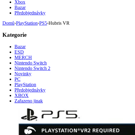
Xbox
Bazar
Předobjednávky
Domů
›
PlayStation
›
PS5
›
Hubris VR
Kategorie
Bazar
ESD
MERCH
Nintendo Switch
Nintendo Switch 2
Novinky
PC
PlayStation
Předobjednávky
XBOX
Zařazeno jinak