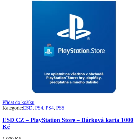
Přidat do košíku
Kategorie:
ESD
,
PS4
,
PS4
,
PS5
ESD CZ – PlayStation Store – Dárková karta 1000
Kč
1 000
Kč