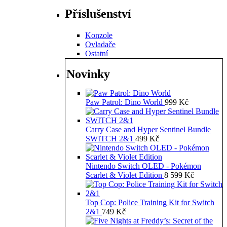
Příslušenství
Konzole
Ovladače
Ostatní
Novinky
Paw Patrol: Dino World
999
Kč
Carry Case and Hyper Sentinel Bundle
SWITCH 2&1
499
Kč
Nintendo Switch OLED - Pokémon
Scarlet & Violet Edition
8 599
Kč
Top Cop: Police Training Kit for Switch
2&1
749
Kč