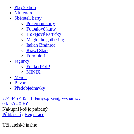
PlayStation
Nintendo
Sběratel. karty
Pokémon karty
Fotbalové karty
Hokejové kartičky
Magic the gathering
Italian Brainrot
Brawl Stars
Formule 1
Figurky
Funko POP!
MINIX
Merch
Bazar
Předobjednávky
774 445 435
bilamys.plzen@seznam.cz
0 kusů
-
0
Kč
Nákupní koš je prázdný
Přihlášení
/
Registrace
Uživatelské jméno