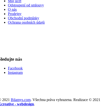
Můj účet
Odstoupení od smlouvy
O nás
Prodejny
Obchodní podmínky
Ochrana osobních údajů
Sledujte nás
Facebook
Instagram
© 2021
Bilamys.com
. Všechna práva vyhrazena. Realizace © 2021
Xcreative - webdesign
.