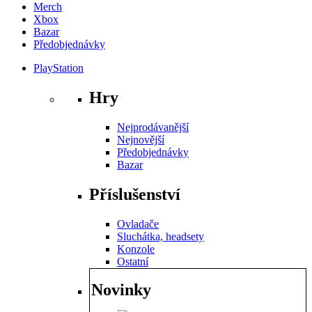
Merch
Xbox
Bazar
Předobjednávky
PlayStation
Hry
Nejprodávanější
Nejnovější
Předobjednávky
Bazar
Příslušenství
Ovladače
Sluchátka, headsety
Konzole
Ostatní
Novinky