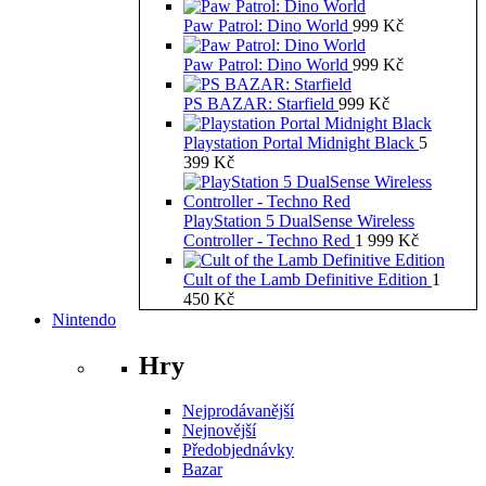
Paw Patrol: Dino World
999
Kč
Paw Patrol: Dino World
999
Kč
PS BAZAR: Starfield
999
Kč
Playstation Portal Midnight Black
5
399
Kč
PlayStation 5 DualSense Wireless
Controller - Techno Red
1 999
Kč
Cult of the Lamb Definitive Edition
1
450
Kč
Nintendo
Hry
Nejprodávanější
Nejnovější
Předobjednávky
Bazar