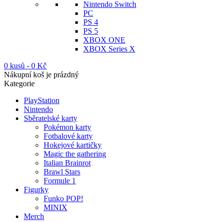
Nintendo Switch
PC
PS 4
PS 5
XBOX ONE
XBOX Series X
0 kusů
-
0
Kč
Nákupní koš je prázdný
Kategorie
PlayStation
Nintendo
Sběratelské karty
Pokémon karty
Fotbalové karty
Hokejové kartičky
Magic the gathering
Italian Brainrot
Brawl Stars
Formule 1
Figurky
Funko POP!
MINIX
Merch