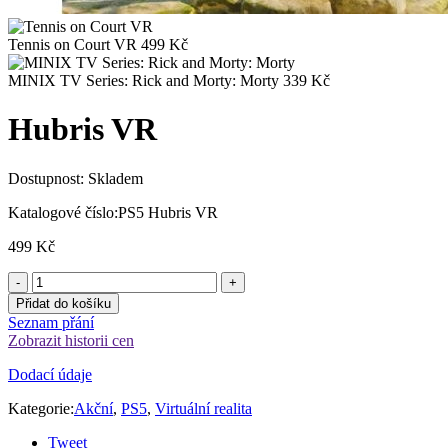
Tennis on Court VR
499
Kč
MINIX TV Series: Rick and Morty: Morty
339
Kč
Hubris VR
Dostupnost:
Skladem
Katalogové číslo:
PS5 Hubris VR
499
Kč
Přidat do košíku
Seznam přání
Zobrazit historii cen
Dodací údaje
Kategorie:
Akční
,
PS5
,
Virtuální realita
Tweet