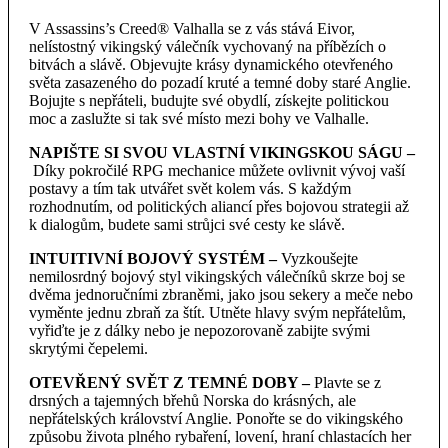
V Assassins’s Creed® Valhalla se z vás stává Eivor,
nelístostný vikingský válečník vychovaný na příbězích o
bitvách a slávě. Objevujte krásy dynamického otevřeného
světa zasazeného do pozadí kruté a temné doby staré Anglie.
Bojujte s nepřáteli, budujte své obydlí, získejte politickou
moc a zaslužte si tak své místo mezi bohy ve Valhalle.
NAPIŠTE SI SVOU VLASTNÍ VIKINGSKOU SÁGU –
Díky pokročilé RPG mechanice můžete ovlivnit vývoj vaší
postavy a tím tak utvářet svět kolem vás. S každým
rozhodnutím, od politických aliancí přes bojovou strategii až
k dialogům, budete sami strůjci své cesty ke slávě.
INTUITIVNÍ BOJOVÝ SYSTÉM –
Vyzkoušejte
nemilosrdný bojový styl vikingských válečníků skrze boj se
dvěma jednoručními zbraněmi, jako jsou sekery a meče nebo
vyměnte jednu zbraň za štít. Utněte hlavy svým nepřátelům,
vyřiďte je z dálky nebo je nepozorovaně zabijte svými
skrytými čepelemi.
OTEVŘENÝ SVĚT Z TEMNÉ DOBY –
Plavte se z
drsných a tajemných břehů Norska do krásných, ale
nepřátelských království Anglie. Ponořte se do vikingského
způsobu života plného rybaření, lovení, hraní chlastacích her