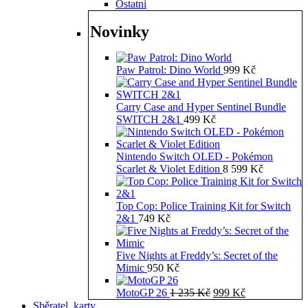
Ostatní
Novinky
Paw Patrol: Dino World
999
Kč
Carry Case and Hyper Sentinel Bundle
SWITCH 2&1
499
Kč
Nintendo Switch OLED - Pokémon
Scarlet & Violet Edition
8 599
Kč
Top Cop: Police Training Kit for Switch
2&1
749
Kč
Five Nights at Freddy’s: Secret of the
Mimic
950
Kč
Původní
Aktuální
MotoGP 26
1 235
Kč
999
Kč
cena
cena
Sběratel. karty