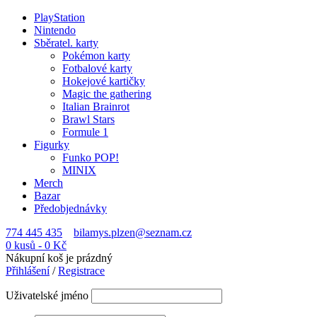
PlayStation
Nintendo
Sběratel. karty
Pokémon karty
Fotbalové karty
Hokejové kartičky
Magic the gathering
Italian Brainrot
Brawl Stars
Formule 1
Figurky
Funko POP!
MINIX
Merch
Bazar
Předobjednávky
774 445 435
bilamys.plzen@seznam.cz
0 kusů
-
0
Kč
Nákupní koš je prázdný
Přihlášení
/
Registrace
Uživatelské jméno