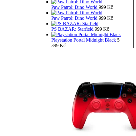
Paw Patrol: Dino World
999
Kč
Paw Patrol: Dino World
999
Kč
PS BAZAR: Starfield
999
Kč
Playstation Portal Midnight Black
5
399
Kč