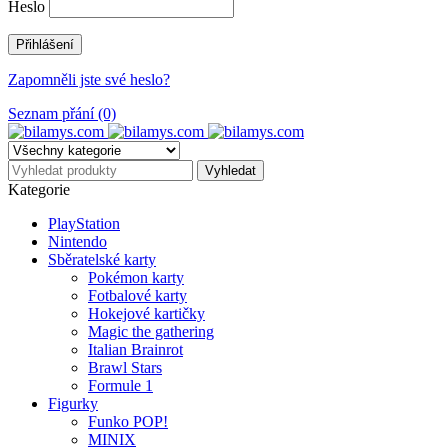
Heslo
Zapomněli jste své heslo?
Seznam přání (0)
Kategorie
PlayStation
Nintendo
Sběratelské karty
Pokémon karty
Fotbalové karty
Hokejové kartičky
Magic the gathering
Italian Brainrot
Brawl Stars
Formule 1
Figurky
Funko POP!
MINIX