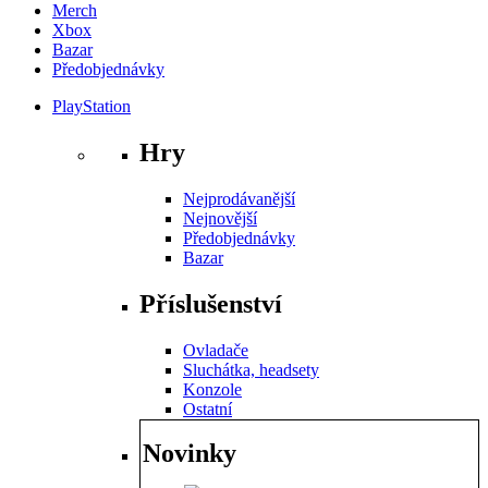
Merch
Xbox
Bazar
Předobjednávky
PlayStation
Hry
Nejprodávanější
Nejnovější
Předobjednávky
Bazar
Příslušenství
Ovladače
Sluchátka, headsety
Konzole
Ostatní
Novinky