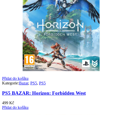
Přidat do košíku
Kategorie:
Bazar
,
PS5
,
PS5
PS5 BAZAR: Horizon: Forbidden West
499
Kč
Přidat do košíku