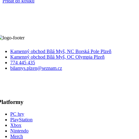
Přidat do košíku
Kamenný obchod Bílá Myš, NC Borská Pole Plzeň
Kamenný obchod Bílá Myš, OC Olympia Plzeň
774 445 435
bilamys.plzen@seznam.cz
Platformy
PC hry
PlayStation
Xbox
Nintendo
Merch