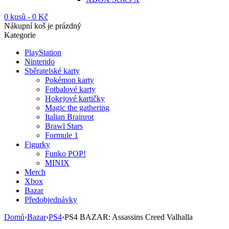
0 kusů
-
0
Kč
Nákupní koš je prázdný
Kategorie
PlayStation
Nintendo
Sběratelské karty
Pokémon karty
Fotbalové karty
Hokejové kartičky
Magic the gathering
Italian Brainrot
Brawl Stars
Formule 1
Figurky
Funko POP!
MINIX
Merch
Xbox
Bazar
Předobjednávky
Domů
›
Bazar
›
PS4
›
PS4 BAZAR: Assassins Creed Valhalla