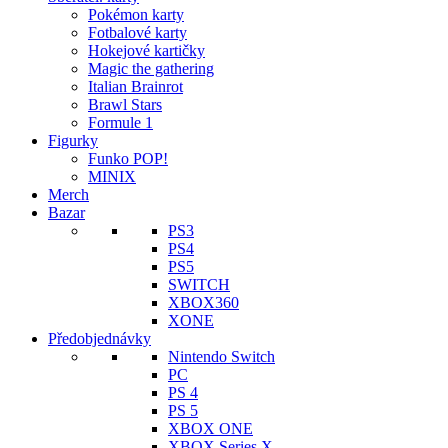
byla:
je:
Pokémon karty
1
999 Kč.
Fotbalové karty
235 Kč.
Hokejové kartičky
Magic the gathering
Italian Brainrot
Brawl Stars
Formule 1
Figurky
Funko POP!
MINIX
Merch
Bazar
PS3
PS4
PS5
SWITCH
XBOX360
XONE
Předobjednávky
Nintendo Switch
PC
PS 4
PS 5
XBOX ONE
XBOX Series X