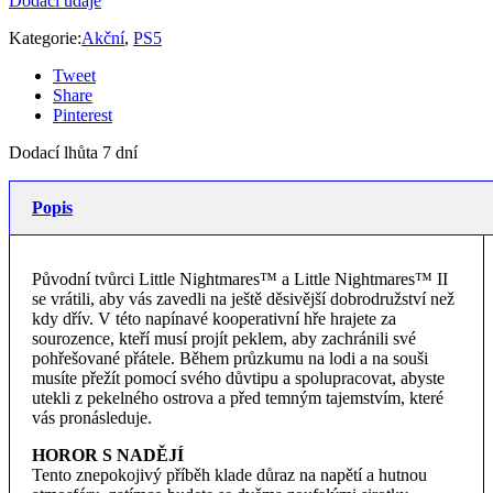
Dodací údaje
Kategorie:
Akční
,
PS5
Tweet
Share
Pinterest
Dodací lhůta 7 dní
Popis
Původní tvůrci Little Nightmares™ a Little Nightmares™ II
se vrátili, aby vás zavedli na ještě děsivější dobrodružství než
kdy dřív. V této napínavé kooperativní hře hrajete za
sourozence, kteří musí projít peklem, aby zachránili své
pohřešované přátele. Během průzkumu na lodi a na souši
musíte přežít pomocí svého důvtipu a spolupracovat, abyste
utekli z pekelného ostrova a před temným tajemstvím, které
vás pronásleduje.
HOROR S NADĚJÍ
Tento znepokojivý příběh klade důraz na napětí a hutnou