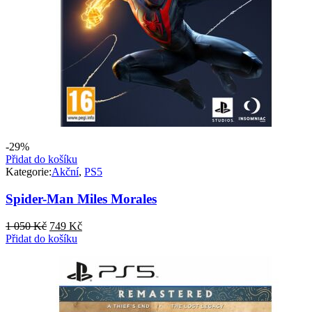
-29%
Přidat do košíku
Kategorie:
Akční
,
PS5
Spider-Man Miles Morales
Původní
Aktuální
1 050
Kč
749
Kč
cena
cena
Přidat do košíku
byla:
je:
1
749 Kč.
050 Kč.