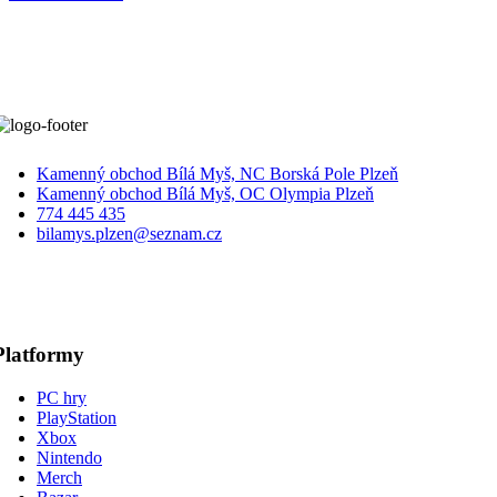
Kamenný obchod Bílá Myš, NC Borská Pole Plzeň
Kamenný obchod Bílá Myš, OC Olympia Plzeň
774 445 435
bilamys.plzen@seznam.cz
Platformy
PC hry
PlayStation
Xbox
Nintendo
Merch