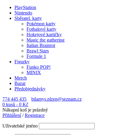
PlayStation
Nintendo
Sběratel. karty
Pokémon karty
Fotbalové karty
Hokejové kartičky
Magic the gathering
Italian Brainrot
Brawl Stars
Formule 1
Figurky
Funko POP!
MINIX
Merch
Bazar
Předobjednávky
774 445 435
bilamys.plzen@seznam.cz
0 kusů
-
0
Kč
Nákupní koš je prázdný
Přihlášení
/
Registrace
Uživatelské jméno