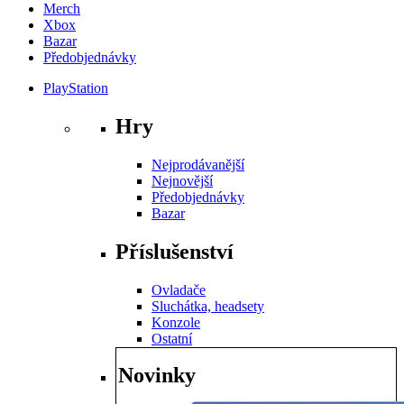
Merch
Xbox
Bazar
Předobjednávky
PlayStation
Hry
Nejprodávanější
Nejnovější
Předobjednávky
Bazar
Příslušenství
Ovladače
Sluchátka, headsety
Konzole
Ostatní
Novinky