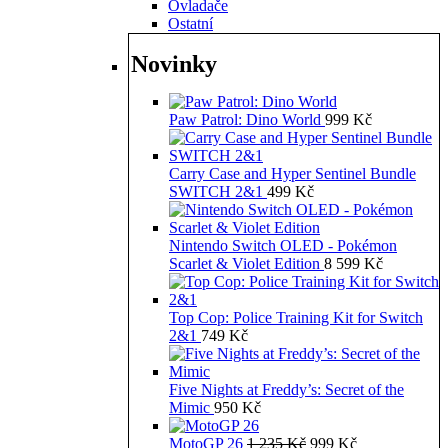
Ovladače
Ostatní
Novinky
Paw Patrol: Dino World
999
Kč
Carry Case and Hyper Sentinel Bundle
SWITCH 2&1
499
Kč
Nintendo Switch OLED - Pokémon
Scarlet & Violet Edition
8 599
Kč
Top Cop: Police Training Kit for Switch
2&1
749
Kč
Five Nights at Freddy’s: Secret of the
Mimic
950
Kč
Původní
Aktuální
MotoGP 26
1 235
Kč
999
Kč