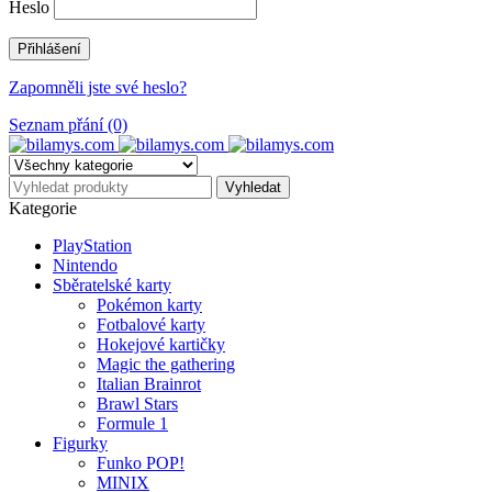
Heslo
Zapomněli jste své heslo?
Seznam přání (0)
Kategorie
PlayStation
Nintendo
Sběratelské karty
Pokémon karty
Fotbalové karty
Hokejové kartičky
Magic the gathering
Italian Brainrot
Brawl Stars
Formule 1
Figurky
Funko POP!
MINIX