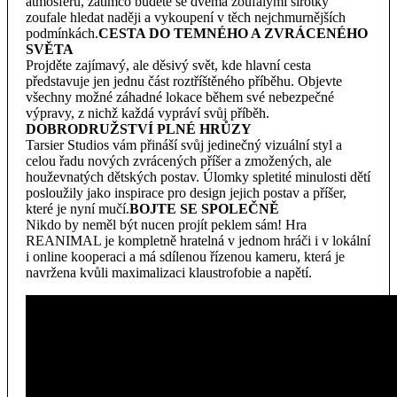
atmosféru, zatímco budete se dvěma zoufalými sirotky
zoufale hledat naději a vykoupení v těch nejchmurnějších
podmínkách.
CESTA DO TEMNÉHO A ZVRÁCENÉHO
SVĚTA
Projděte zajímavý, ale děsivý svět, kde hlavní cesta
představuje jen jednu část roztříštěného příběhu. Objevte
všechny možné záhadné lokace během své nebezpečné
výpravy, z nichž každá vypráví svůj příběh.
DOBRODRUŽSTVÍ PLNÉ HRŮZY
Tarsier Studios vám přináší svůj jedinečný vizuální styl a
celou řadu nových zvrácených příšer a zmožených, ale
houževnatých dětských postav. Úlomky spletité minulosti dětí
posloužily jako inspirace pro design jejich postav a příšer,
které je nyní mučí.
BOJTE SE SPOLEČNĚ
Nikdo by neměl být nucen projít peklem sám! Hra
REANIMAL je kompletně hratelná v jednom hráči i v lokální
i online kooperaci a má sdílenou řízenou kameru, která je
navržena kvůli maximalizaci klaustrofobie a napětí.