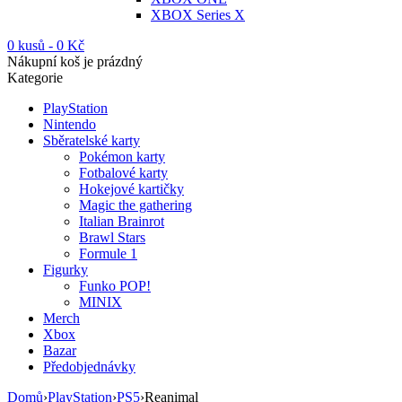
XBOX Series X
0 kusů
-
0
Kč
Nákupní koš je prázdný
Kategorie
PlayStation
Nintendo
Sběratelské karty
Pokémon karty
Fotbalové karty
Hokejové kartičky
Magic the gathering
Italian Brainrot
Brawl Stars
Formule 1
Figurky
Funko POP!
MINIX
Merch
Xbox
Bazar
Předobjednávky
Domů
›
PlayStation
›
PS5
›
Reanimal