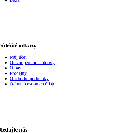
Bazar
Důležité odkazy
Můj účet
Odstoupení od smlouvy
O nás
Prodejny
Obchodní podmínky
Ochrana osobních údajů
Sledujte nás