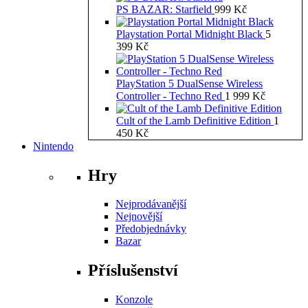
PS BAZAR: Starfield
999
Kč
Playstation Portal Midnight Black
5
399
Kč
PlayStation 5 DualSense Wireless
Controller - Techno Red
1 999
Kč
Cult of the Lamb Definitive Edition
1
450
Kč
Nintendo
Hry
Nejprodávanější
Nejnovější
Předobjednávky
Bazar
Příslušenství
Konzole