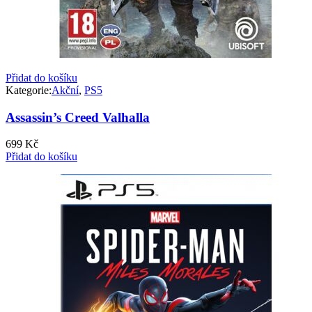
Přidat do košíku
Kategorie:
Akční
,
PS5
Assassin’s Creed Valhalla
699
Kč
Přidat do košíku