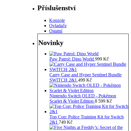
Příslušenství
Konzole
Ovladače
Ostatní
Novinky
Paw Patrol: Dino World
999
Kč
Carry Case and Hyper Sentinel Bundle
SWITCH 2&1
499
Kč
Nintendo Switch OLED - Pokémon
Scarlet & Violet Edition
8 599
Kč
Top Cop: Police Training Kit for Switch
2&1
749
Kč