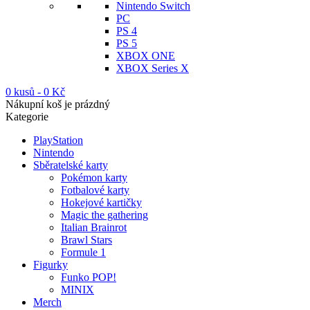
Nintendo Switch
PC
PS 4
PS 5
XBOX ONE
XBOX Series X
0 kusů
-
0
Kč
Nákupní koš je prázdný
Kategorie
PlayStation
Nintendo
Sběratelské karty
Pokémon karty
Fotbalové karty
Hokejové kartičky
Magic the gathering
Italian Brainrot
Brawl Stars
Formule 1
Figurky
Funko POP!
MINIX
Merch