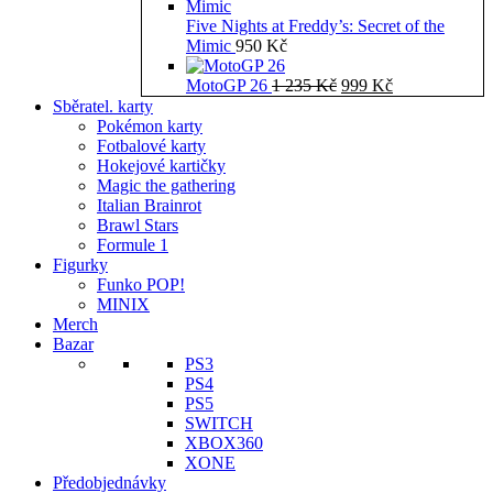
Five Nights at Freddy’s: Secret of the
Mimic
950
Kč
Původní
Aktuální
MotoGP 26
1 235
Kč
999
Kč
cena
cena
Sběratel. karty
byla:
je:
Pokémon karty
1
999 Kč.
Fotbalové karty
235 Kč.
Hokejové kartičky
Magic the gathering
Italian Brainrot
Brawl Stars
Formule 1
Figurky
Funko POP!
MINIX
Merch
Bazar
PS3
PS4
PS5
SWITCH
XBOX360
XONE
Předobjednávky