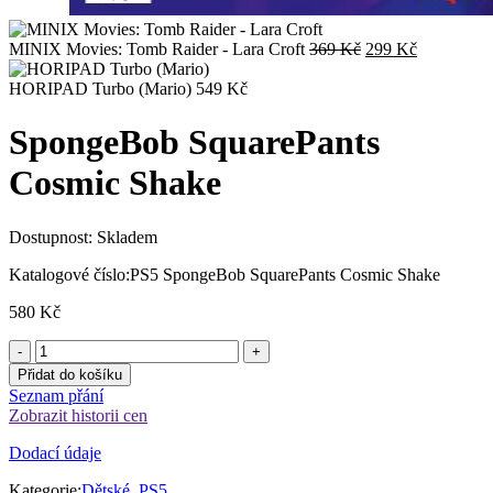
Původní
Aktuální
MINIX Movies: Tomb Raider - Lara Croft
369
Kč
299
Kč
cena
cena
byla:
je:
HORIPAD Turbo (Mario)
549
Kč
369 Kč.
299 Kč.
SpongeBob SquarePants
Cosmic Shake
Dostupnost:
Skladem
Katalogové číslo:
PS5 SpongeBob SquarePants Cosmic Shake
580
Kč
Přidat do košíku
Seznam přání
Zobrazit historii cen
Dodací údaje
Kategorie:
Dětské
,
PS5