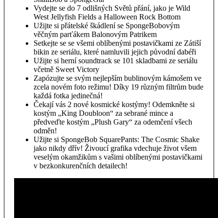
Vydejte se do 7 odlišných Světů přání, jako je Wild
West Jellyfish Fields a Halloween Rock Bottom
Užijte si přátelské škádlení se SpongeBobovým
věčným parťákem Balonovým Patrikem
Setkejte se se všemi oblíbenými postavičkami ze Zátiší
bikin ze seriálu, které namluvili jejich původní dabéři
Užijte si herní soundtrack se 101 skladbami ze seriálu
včetně Sweet Victory
Zapózujte se svým nejlepším bublinovým kámošem ve
zcela novém foto režimu! Díky 19 různým filtrům bude
každá fotka jedinečná!
Čekají vás 2 nové kosmické kostýmy! Odemkněte si
kostým „King Doubloon“ za sebrané mince a
předveďte kostým „Plush Gary“ za odemčení všech
odměn!
Užijte si SpongeBob SquarePants: The Cosmic Shake
jako nikdy dřív! Živoucí grafika vdechuje život všem
veselým okamžikům s vašimi oblíbenými postavičkami
v bezkonkurenčních detailech!