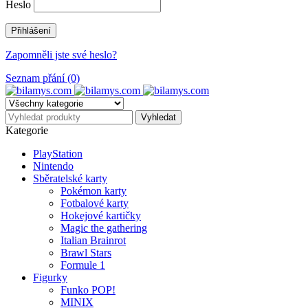
Heslo
Zapomněli jste své heslo?
Seznam přání (0)
Kategorie
PlayStation
Nintendo
Sběratelské karty
Pokémon karty
Fotbalové karty
Hokejové kartičky
Magic the gathering
Italian Brainrot
Brawl Stars
Formule 1
Figurky
Funko POP!
MINIX