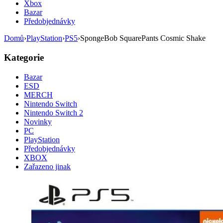
Xbox
Bazar
Předobjednávky
Domů
›
PlayStation
›
PS5
›
SpongeBob SquarePants Cosmic Shake
Kategorie
Bazar
ESD
MERCH
Nintendo Switch
Nintendo Switch 2
Novinky
PC
PlayStation
Předobjednávky
XBOX
Zařazeno jinak