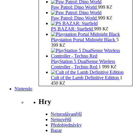
Paw Patrol: Dino World
999
Kč
Paw Patrol: Dino World
999
Kč
PS BAZAR: Starfield
999
Kč
Playstation Portal Midnight Black
5
399
Kč
PlayStation 5 DualSense Wireless
Controller - Techno Red
1 999
Kč
Cult of the Lamb Definitive Edition
1
450
Kč
Nintendo
Hry
Nejprodávanější
Nejnovější
Předobjednávky
Bazar