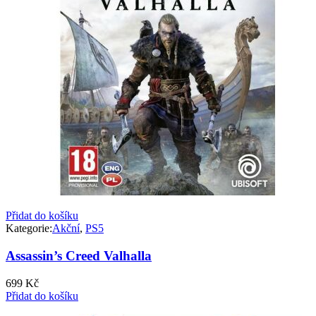
Přidat do košíku
Kategorie:
Akční
,
PS5
Assassin’s Creed Valhalla
699
Kč
Přidat do košíku