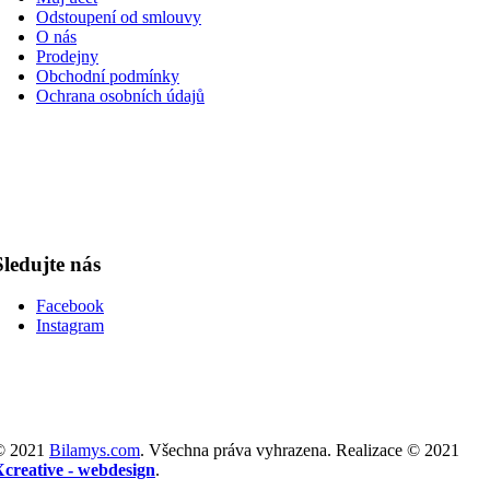
Odstoupení od smlouvy
O nás
Prodejny
Obchodní podmínky
Ochrana osobních údajů
Sledujte nás
Facebook
Instagram
© 2021
Bilamys.com
. Všechna práva vyhrazena. Realizace © 2021
Xcreative - webdesign
.