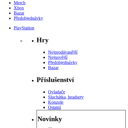
Merch
Xbox
Bazar
Předobjednávky
PlayStation
Hry
Nejprodávanější
Nejnovější
Předobjednávky
Bazar
Příslušenství
Ovladače
Sluchátka, headsety
Konzole
Ostatní
Novinky