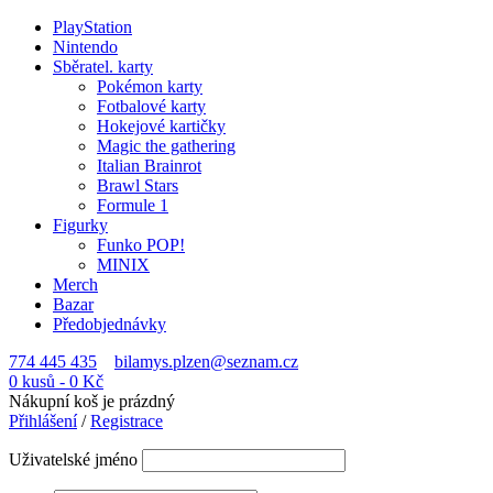
PlayStation
Nintendo
Sběratel. karty
Pokémon karty
Fotbalové karty
Hokejové kartičky
Magic the gathering
Italian Brainrot
Brawl Stars
Formule 1
Figurky
Funko POP!
MINIX
Merch
Bazar
Předobjednávky
774 445 435
bilamys.plzen@seznam.cz
0 kusů
-
0
Kč
Nákupní koš je prázdný
Přihlášení
/
Registrace
Uživatelské jméno