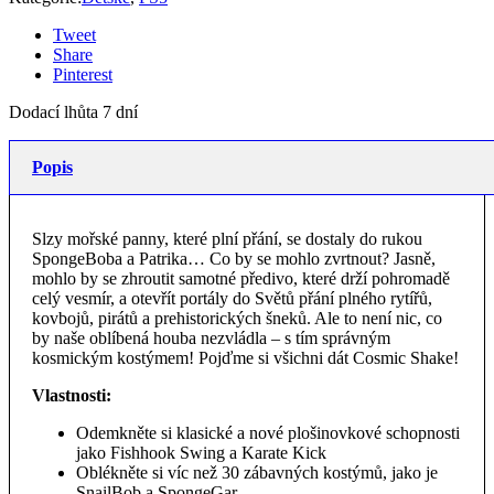
Tweet
Share
Pinterest
Dodací lhůta 7 dní
Popis
Slzy mořské panny, které plní přání, se dostaly do rukou
SpongeBoba a Patrika… Co by se mohlo zvrtnout? Jasně,
mohlo by se zhroutit samotné předivo, které drží pohromadě
celý vesmír, a otevřít portály do Světů přání plného rytířů,
kovbojů, pirátů a prehistorických šneků. Ale to není nic, co
by naše oblíbená houba nezvládla – s tím správným
kosmickým kostýmem! Pojďme si všichni dát Cosmic Shake!
Vlastnosti:
Odemkněte si klasické a nové plošinovkové schopnosti
jako Fishhook Swing a Karate Kick
Oblékněte si víc než 30 zábavných kostýmů, jako je
SnailBob a SpongeGar