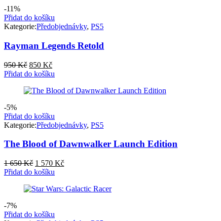
-11%
Přidat do košíku
Kategorie:
Předobjednávky
,
PS5
Rayman Legends Retold
Původní
Aktuální
950
Kč
850
Kč
cena
cena
Přidat do košíku
byla:
je:
950 Kč.
850 Kč.
-5%
Přidat do košíku
Kategorie:
Předobjednávky
,
PS5
The Blood of Dawnwalker​ Launch Edition
Původní
Aktuální
1 650
Kč
1 570
Kč
cena
cena
Přidat do košíku
byla:
je:
1
1
650 Kč.
570 Kč.
-7%
Přidat do košíku