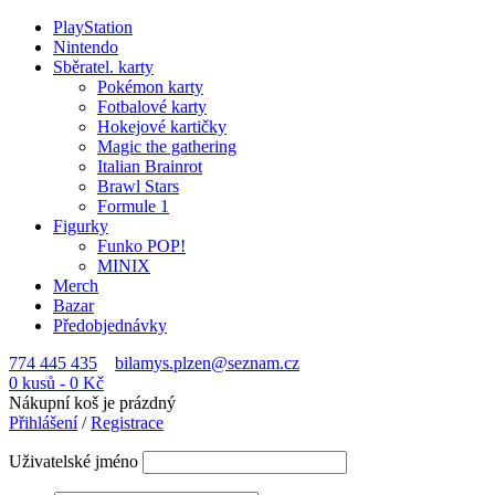
PlayStation
Nintendo
Sběratel. karty
Pokémon karty
Fotbalové karty
Hokejové kartičky
Magic the gathering
Italian Brainrot
Brawl Stars
Formule 1
Figurky
Funko POP!
MINIX
Merch
Bazar
Předobjednávky
774 445 435
bilamys.plzen@seznam.cz
0 kusů
-
0
Kč
Nákupní koš je prázdný
Přihlášení
/
Registrace
Uživatelské jméno