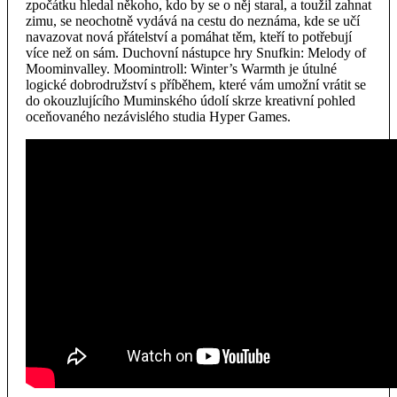
zpočátku hledal někoho, kdo by se o něj staral, a toužil zahnat
zimu, se neochotně vydává na cestu do neznáma, kde se učí
navazovat nová přátelství a pomáhat těm, kteří to potřebují
více než on sám. Duchovní nástupce hry Snufkin: Melody of
Moominvalley. Moomintroll: Winter’s Warmth je útulné
logické dobrodružství s příběhem, které vám umožní vrátit se
do okouzlujícího Muminského údolí skrze kreativní pohled
oceňovaného nezávislého studia Hyper Games.