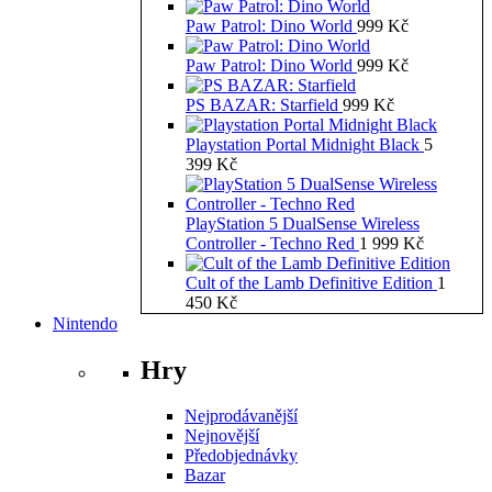
Paw Patrol: Dino World
999
Kč
Paw Patrol: Dino World
999
Kč
PS BAZAR: Starfield
999
Kč
Playstation Portal Midnight Black
5
399
Kč
PlayStation 5 DualSense Wireless
Controller - Techno Red
1 999
Kč
Cult of the Lamb Definitive Edition
1
450
Kč
Nintendo
Hry
Nejprodávanější
Nejnovější
Předobjednávky
Bazar