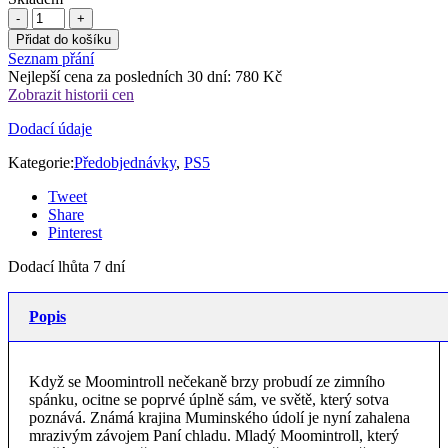
860 Kč.
780 Kč.
Přidat do košíku
Seznam přání
Nejlepší cena za posledních 30 dní:
780
Kč
Zobrazit historii cen
Dodací údaje
Kategorie:
Předobjednávky
,
PS5
Tweet
Share
Pinterest
Dodací lhůta 7 dní
Popis
Když se Moomintroll nečekaně brzy probudí ze zimního
spánku, ocitne se poprvé úplně sám, ve světě, který sotva
poznává. Známá krajina Muminského údolí je nyní zahalena
mrazivým závojem Paní chladu. Mladý Moomintroll, který