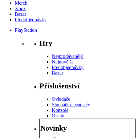
Merch
Xbox
Bazar
Předobjednávky
PlayStation
Hry
Nejprodávanější
Nejnovější
Předobjednávky
Bazar
Příslušenství
Ovladače
Sluchátka, headsety
Konzole
Ostatní
Novinky