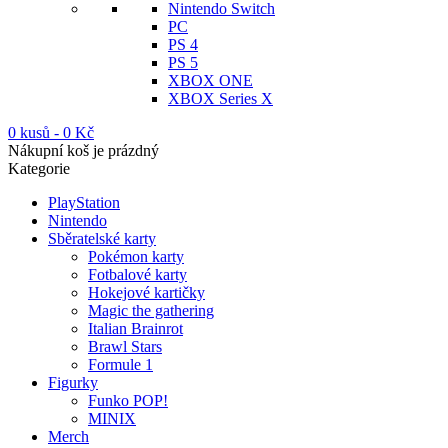
Nintendo Switch
PC
PS 4
PS 5
XBOX ONE
XBOX Series X
0 kusů
-
0
Kč
Nákupní koš je prázdný
Kategorie
PlayStation
Nintendo
Sběratelské karty
Pokémon karty
Fotbalové karty
Hokejové kartičky
Magic the gathering
Italian Brainrot
Brawl Stars
Formule 1
Figurky
Funko POP!
MINIX
Merch