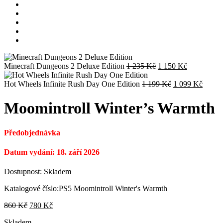
Původní
Aktuální
Minecraft Dungeons 2 Deluxe Edition
1 235
Kč
1 150
Kč
cena
cena
byla:
Původní
je:
Aktuál
Hot Wheels Infinite Rush Day One Edition
1 199
Kč
1 099
Kč
1
cena
1
cena
235 Kč.
byla:
150 Kč.
je:
Moomintroll Winter’s Warmth
1
1
199 Kč.
099 K
Předobjednávka
Datum vydání: 18. září 2026
Dostupnost:
Skladem
Katalogové číslo:
PS5 Moomintroll Winter's Warmth
Původní
Aktuální
860
Kč
780
Kč
cena
cena
Skladem
byla:
je: