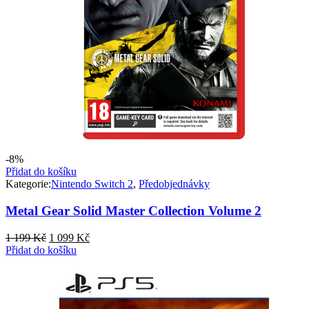
-8%
Přidat do košíku
Kategorie:
Nintendo Switch 2
,
Předobjednávky
Metal Gear Solid Master Collection Volume 2
Původní
Aktuální
1 199
Kč
1 099
Kč
cena
cena
Přidat do košíku
byla:
je:
1
1
199 Kč.
099 Kč.