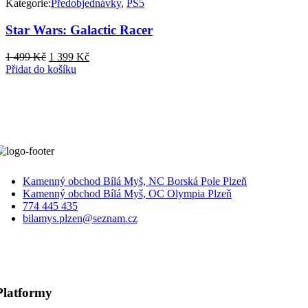
Kategorie:
Předobjednávky
,
PS5
Star Wars: Galactic Racer
Původní
Aktuální
1 499
Kč
1 399
Kč
cena
cena
Přidat do košíku
byla:
je:
1
1
499 Kč.
399 Kč.
Kamenný obchod Bílá Myš, NC Borská Pole Plzeň
Kamenný obchod Bílá Myš, OC Olympia Plzeň
774 445 435
bilamys.plzen@seznam.cz
Platformy