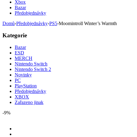
Xbox
Bazar
Předobjednávky
Domů
›
Předobjednávky
›
PS5
›
Moomintroll Winter’s Warmth
Kategorie
Bazar
ESD
MERCH
Nintendo Switch
Nintendo Switch 2
Novinky
PC
PlayStation
Předobjednávky
XBOX
Zařazeno jinak
-9%