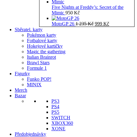
Five Nights at Freddy’s: Secret of the
Mimic
950
Kč
Původní
Aktuální
MotoGP 26
1 235
Kč
999
Kč
cena
cena
Sběratel. karty
byla:
je:
Pokémon karty
1
999 Kč.
Fotbalové karty
235 Kč.
Hokejové kartičky
Magic the gathering
Italian Brainrot
Brawl Stars
Formule 1
Figurky
Funko POP!
MINIX
Merch
Bazar
PS3
PS4
PS5
SWITCH
XBOX360
XONE
Předobjednávky