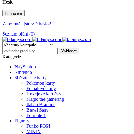
Heslo
Zapomněli jste své heslo?
Seznam přání (0)
Kategorie
PlayStation
Nintendo
Sběratelské karty
Pokémon karty
Fotbalové karty
Hokejové kartičky
Magic the gathering
Italian Brainrot
Brawl Stars
Formule 1
Figurky
Funko POP!
MINIX