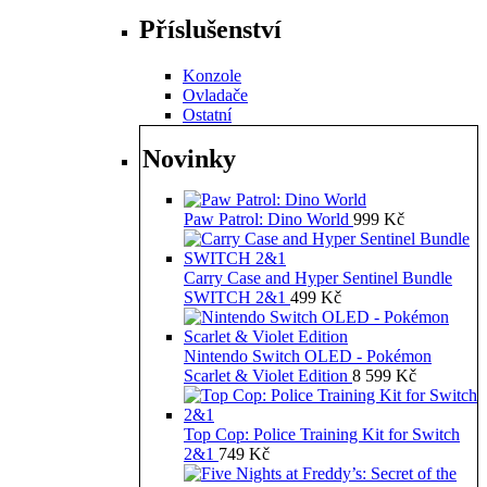
Příslušenství
Konzole
Ovladače
Ostatní
Novinky
Paw Patrol: Dino World
999
Kč
Carry Case and Hyper Sentinel Bundle
SWITCH 2&1
499
Kč
Nintendo Switch OLED - Pokémon
Scarlet & Violet Edition
8 599
Kč
Top Cop: Police Training Kit for Switch
2&1
749
Kč