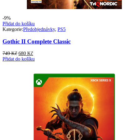
-9%
Přidat do košíku
Kategorie:
Předobjednávky
,
PS5
Gothic II Complete Classic
Původní
Aktuální
749
Kč
680
Kč
cena
cena
Přidat do košíku
byla:
je:
749 Kč.
680 Kč.