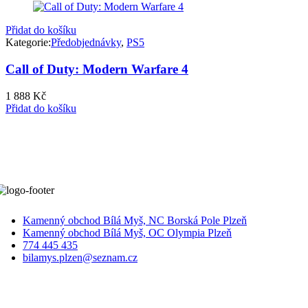
1
1
199 Kč.
099 Kč.
Přidat do košíku
Kategorie:
Předobjednávky
,
PS5
Call of Duty: Modern Warfare 4
1 888
Kč
Přidat do košíku
Kamenný obchod Bílá Myš, NC Borská Pole Plzeň
Kamenný obchod Bílá Myš, OC Olympia Plzeň
774 445 435
bilamys.plzen@seznam.cz