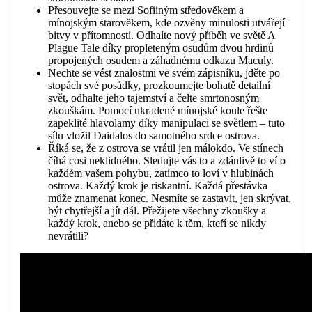
Přesouvejte se mezi Sofiiným středověkem a
mínojským starověkem, kde ozvěny minulosti utvářejí
bitvy v přítomnosti. Odhalte nový příběh ve světě A
Plague Tale díky propleteným osudům dvou hrdinů
propojených osudem a záhadnému odkazu Maculy.
Nechte se vést znalostmi ve svém zápisníku, jděte po
stopách své posádky, prozkoumejte bohatě detailní
svět, odhalte jeho tajemství a čelte smrtonosným
zkouškám. Pomocí ukradené mínojské koule řešte
zapeklité hlavolamy díky manipulaci se světlem – tuto
sílu vložil Daidalos do samotného srdce ostrova.
Říká se, že z ostrova se vrátil jen málokdo. Ve stínech
číhá cosi neklidného. Sledujte vás to a zdánlivě to ví o
každém vašem pohybu, zatímco to loví v hlubinách
ostrova. Každý krok je riskantní. Každá přestávka
může znamenat konec. Nesmíte se zastavit, jen skrývat,
být chytřejší a jít dál. Přežijete všechny zkoušky a
každý krok, anebo se přidáte k těm, kteří se nikdy
nevrátili?