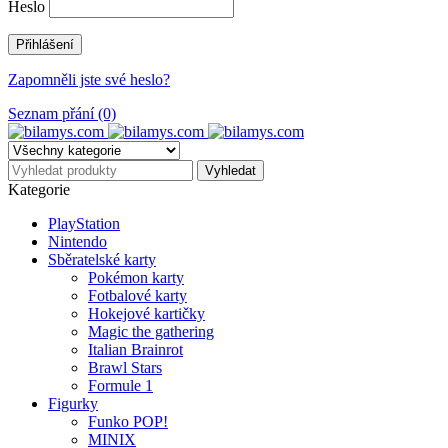
Heslo
Zapomněli jste své heslo?
Seznam přání (0)
Kategorie
PlayStation
Nintendo
Sběratelské karty
Pokémon karty
Fotbalové karty
Hokejové kartičky
Magic the gathering
Italian Brainrot
Brawl Stars
Formule 1
Figurky
Funko POP!
MINIX