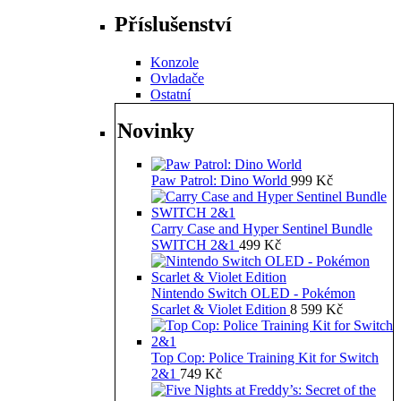
Příslušenství
Konzole
Ovladače
Ostatní
Novinky
Paw Patrol: Dino World
999
Kč
Carry Case and Hyper Sentinel Bundle
SWITCH 2&1
499
Kč
Nintendo Switch OLED - Pokémon
Scarlet & Violet Edition
8 599
Kč
Top Cop: Police Training Kit for Switch
2&1
749
Kč