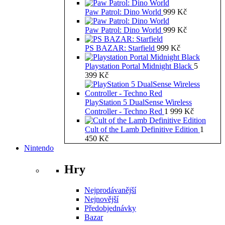
Paw Patrol: Dino World
999
Kč
Paw Patrol: Dino World
999
Kč
PS BAZAR: Starfield
999
Kč
Playstation Portal Midnight Black
5
399
Kč
PlayStation 5 DualSense Wireless
Controller - Techno Red
1 999
Kč
Cult of the Lamb Definitive Edition
1
450
Kč
Nintendo
Hry
Nejprodávanější
Nejnovější
Předobjednávky
Bazar