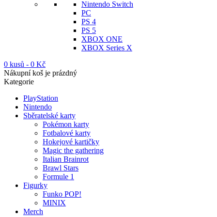
Nintendo Switch
PC
PS 4
PS 5
XBOX ONE
XBOX Series X
0 kusů
-
0
Kč
Nákupní koš je prázdný
Kategorie
PlayStation
Nintendo
Sběratelské karty
Pokémon karty
Fotbalové karty
Hokejové kartičky
Magic the gathering
Italian Brainrot
Brawl Stars
Formule 1
Figurky
Funko POP!
MINIX
Merch