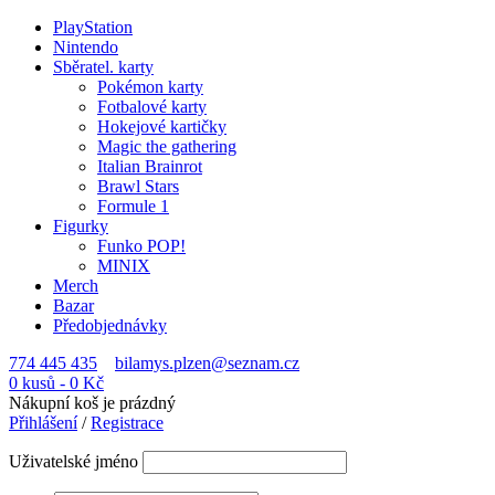
PlayStation
Nintendo
Sběratel. karty
Pokémon karty
Fotbalové karty
Hokejové kartičky
Magic the gathering
Italian Brainrot
Brawl Stars
Formule 1
Figurky
Funko POP!
MINIX
Merch
Bazar
Předobjednávky
774 445 435
bilamys.plzen@seznam.cz
0 kusů
-
0
Kč
Nákupní koš je prázdný
Přihlášení
/
Registrace
Uživatelské jméno