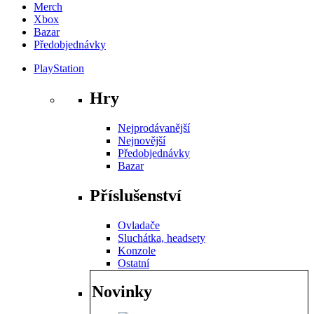
Merch
Xbox
Bazar
Předobjednávky
PlayStation
Hry
Nejprodávanější
Nejnovější
Předobjednávky
Bazar
Příslušenství
Ovladače
Sluchátka, headsety
Konzole
Ostatní
Novinky