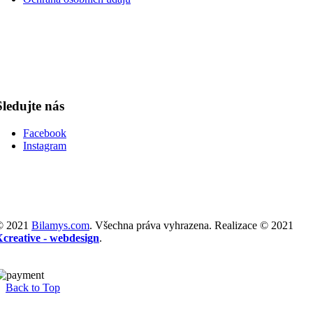
Sledujte nás
Facebook
Instagram
© 2021
Bilamys.com
. Všechna práva vyhrazena. Realizace © 2021
Xcreative - webdesign
.
Back to Top