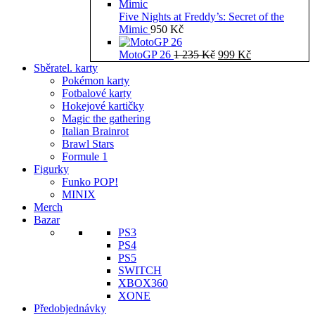
Five Nights at Freddy’s: Secret of the
Mimic
950
Kč
Původní
Aktuální
MotoGP 26
1 235
Kč
999
Kč
cena
cena
Sběratel. karty
byla:
je:
Pokémon karty
1
999 Kč.
Fotbalové karty
235 Kč.
Hokejové kartičky
Magic the gathering
Italian Brainrot
Brawl Stars
Formule 1
Figurky
Funko POP!
MINIX
Merch
Bazar
PS3
PS4
PS5
SWITCH
XBOX360
XONE
Předobjednávky