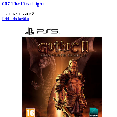
007 The First Light
Původní
Aktuální
1 750
Kč
1 650
Kč
cena
cena
Přidat do košíku
byla:
je:
1
1
750 Kč.
650 Kč.