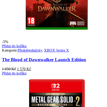
-5%
Přidat do košíku
Kategorie:
Předobjednávky
,
XBOX Series X
The Blood of Dawnwalker​ Launch Edition
Původní
Aktuální
1 650
Kč
1 570
Kč
cena
cena
Přidat do košíku
byla:
je:
1
1
650 Kč.
570 Kč.