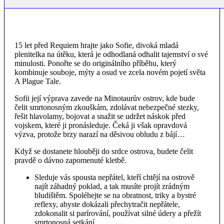
15 let před Requiem hrajte jako Sofie, divoká mladá
plenitelka na útěku, která je odhodlaná odhalit tajemství o své
minulosti. Ponořte se do originálního příběhu, který
kombinuje souboje, mýty a osud ve zcela novém pojetí světa
A Plague Tale.
Sofii její výprava zavede na Minotaurův ostrov, kde bude
čelit smrtonosným zkouškám, zdolávat nebezpečné stezky,
řešit hlavolamy, bojovat a snažit se udržet náskok před
vojskem, které ji pronásleduje. Čeká ji však opravdová
výzva, protože brzy narazí na děsivou obludu z bájí…
Když se dostanete hlouběji do srdce ostrova, budete čelit
pravdě o dávno zapomenuté kletbě.
Sleduje vás spousta nepřátel, kteří chtějí na ostrově
najít záhadný poklad, a tak musíte projít zrádným
bludištěm. Spoléhejte se na obratnost, triky a bystré
reflexy, abyste dokázali přechytračit nepřátele,
zdokonalit si parírování, používat silné údery a přežít
smrtonosná setkání.