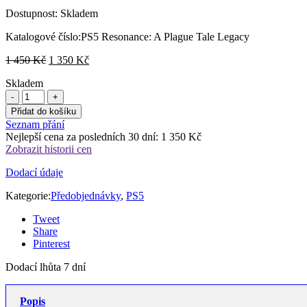
Dostupnost:
Skladem
Katalogové číslo:
PS5 Resonance: A Plague Tale Legacy
Původní
Aktuální
1 450
Kč
1 350
Kč
cena
cena
Skladem
byla:
je:
1
1
450 Kč.
350 Kč.
Přidat do košíku
Seznam přání
Nejlepší cena za posledních 30 dní:
1 350
Kč
Zobrazit historii cen
Dodací údaje
Kategorie:
Předobjednávky
,
PS5
Tweet
Share
Pinterest
Dodací lhůta 7 dní
Popis