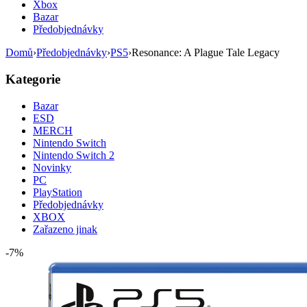
Xbox
Bazar
Předobjednávky
Domů
›
Předobjednávky
›
PS5
›
Resonance: A Plague Tale Legacy
Kategorie
Bazar
ESD
MERCH
Nintendo Switch
Nintendo Switch 2
Novinky
PC
PlayStation
Předobjednávky
XBOX
Zařazeno jinak
-7%