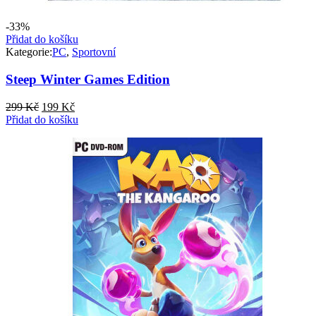
-33%
Přidat do košíku
Kategorie:
PC
,
Sportovní
Steep Winter Games Edition
Původní
Aktuální
299
Kč
199
Kč
cena
cena
Přidat do košíku
byla:
je:
299 Kč.
199 Kč.