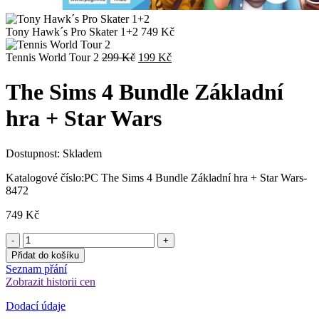
Tony Hawk´s Pro Skater 1+2
749
Kč
Původní
Aktuální
Tennis World Tour 2
299
Kč
199
Kč
cena
cena
byla:
je:
The Sims 4 Bundle Základní
299 Kč.
199 Kč.
hra + Star Wars
Dostupnost:
Skladem
Katalogové číslo:
PC The Sims 4 Bundle Základní hra + Star Wars-
8472
749
Kč
Přidat do košíku
Seznam přání
Zobrazit historii cen
Dodací údaje