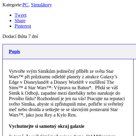
Kategorie:
PC
,
Simulátory
Tweet
Share
Pinterest
Dodací lhůta 7 dní
Popis
Vytvořte svým Simíkům jedinečný příběh ze světa Star
Wars™ při průzkumu odlehlé planety z atrakce Galaxy’s
Edge v Disneyland® a Disney World® v rozšíření The
Sims™ 4 Star Wars™: Výprava na Batuu*. Přidá se váš
Simík k Odboji, zapadne mezi darebáky nebo narukuje do
Prvního řádu? Rozhodnutí je jen na vás! Pracujte na reputaci
svého Simíka, abyste si zpřístupnili mise, pořiďte si světelný
meč nebo droida a setkejte se se slavnými postavami Star
Wars™, jako jsou Rey a Kylo Ren.
Vychutnejte si samotný okraj galaxie