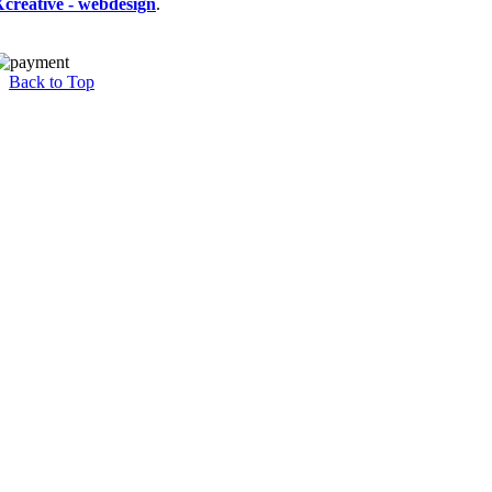
Xcreative - webdesign
.
Back to Top