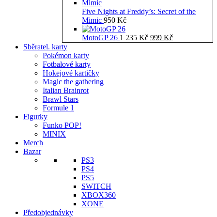
Five Nights at Freddy’s: Secret of the
Mimic
950
Kč
Původní
Aktuální
MotoGP 26
1 235
Kč
999
Kč
cena
cena
Sběratel. karty
byla:
je:
Pokémon karty
1
999 Kč.
Fotbalové karty
235 Kč.
Hokejové kartičky
Magic the gathering
Italian Brainrot
Brawl Stars
Formule 1
Figurky
Funko POP!
MINIX
Merch
Bazar
PS3
PS4
PS5
SWITCH
XBOX360
XONE
Předobjednávky