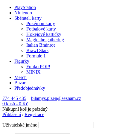
PlayStation
Nintendo
Sběratel. karty
Pokémon karty
Fotbalové karty
Hokejové kartičky
Magic the gathering
Italian Brainrot
Brawl Stars
Formule 1
Figurky
Funko POP!
MINIX
Merch
Bazar
Předobjednávky
774 445 435
bilamys.plzen@seznam.cz
0 kusů
-
0
Kč
Nákupní koš je prázdný
Přihlášení
/
Registrace
Uživatelské jméno