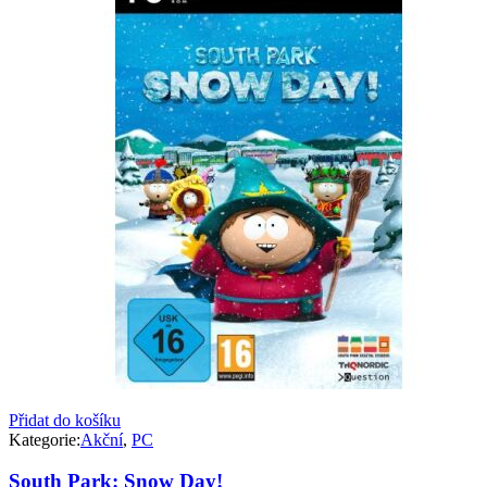
Přidat do košíku
Kategorie:
Akční
,
PC
South Park: Snow Day!