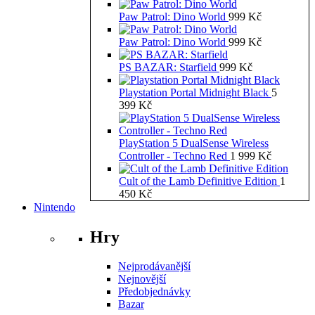
Paw Patrol: Dino World
999
Kč
Paw Patrol: Dino World
999
Kč
PS BAZAR: Starfield
999
Kč
Playstation Portal Midnight Black
5
399
Kč
PlayStation 5 DualSense Wireless
Controller - Techno Red
1 999
Kč
Cult of the Lamb Definitive Edition
1
450
Kč
Nintendo
Hry
Nejprodávanější
Nejnovější
Předobjednávky
Bazar