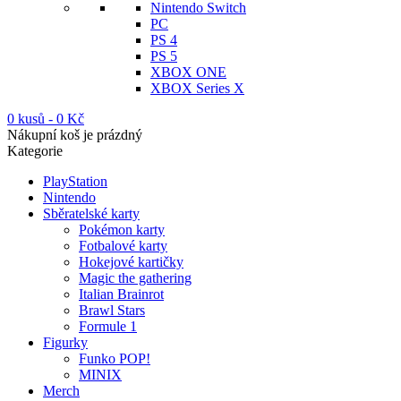
Nintendo Switch
PC
PS 4
PS 5
XBOX ONE
XBOX Series X
0 kusů
-
0
Kč
Nákupní koš je prázdný
Kategorie
PlayStation
Nintendo
Sběratelské karty
Pokémon karty
Fotbalové karty
Hokejové kartičky
Magic the gathering
Italian Brainrot
Brawl Stars
Formule 1
Figurky
Funko POP!
MINIX
Merch