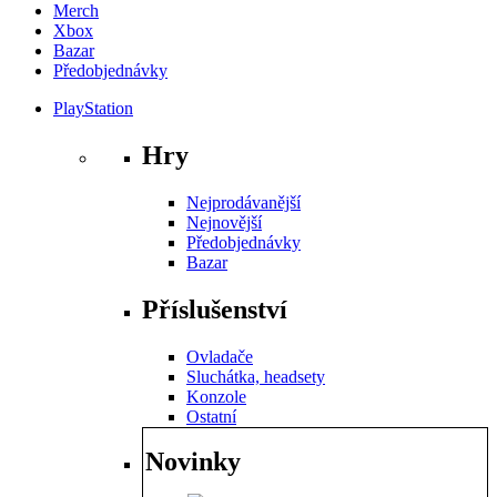
Merch
Xbox
Bazar
Předobjednávky
PlayStation
Hry
Nejprodávanější
Nejnovější
Předobjednávky
Bazar
Příslušenství
Ovladače
Sluchátka, headsety
Konzole
Ostatní
Novinky