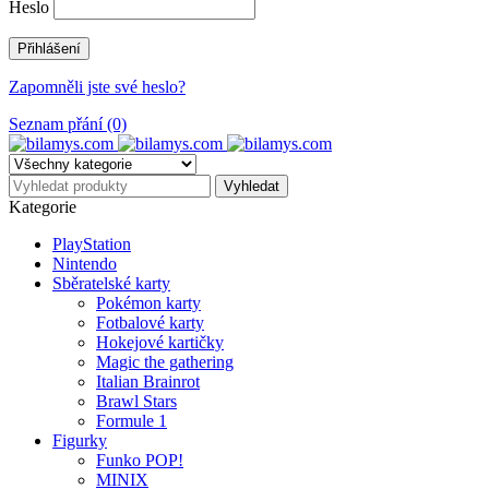
Heslo
Zapomněli jste své heslo?
Seznam přání (0)
Kategorie
PlayStation
Nintendo
Sběratelské karty
Pokémon karty
Fotbalové karty
Hokejové kartičky
Magic the gathering
Italian Brainrot
Brawl Stars
Formule 1
Figurky
Funko POP!
MINIX