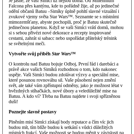
Je jasné, že vaši Simíci už nejsou doma. Od Millennium
Falcona přes kantýnu, kde to pořádně žije, až po jedinečné
odění občanů Batuu –⁠Simíky úplně pohltí slavné vizuální i
zvukové vjemy světa Star Wars™. Seznamte se s místními
mimozemšťany, abyste pochopili, proč je Batuu skutečně
jedinečnou planetou. Když se vaši Simíci vrátí domů, mohou
si s sebou přivézt nové dekorace a recepty inspirované
cestami, zahrát si sabacc nebo uspořádat přátelský trénink
se světelnými meči.
Vytvořte svůj příběh
Star Wars
™
O kontrolu nad Batuu bojuje Odboj, První řád i darebáci a
právě akce vašich Simíků rozhodnou o tom, kdo nakonec
uspěje. Vaši Simíci budou zdolávat výzvy a speciální mise,
které posunou rovnováhu sil. Vaše působení nejen změní
svět, ale také vám zpřístupní odměny, jako je možnost létat v
hvězdných stíhačkách, nové úbory a veledůležité mise na
Batuu. A kdo ví? Třeba na Batuu najdete i svoji spřízněnou
duši!
Poznejte slavně postavy
Plněním misí Simíci získají body reputace a čím víc jich
budou mít, tím blíže budou k setkání s vůdci důležitých
místních frakcí. Vaše možnosti se budou měnit v závislosti na