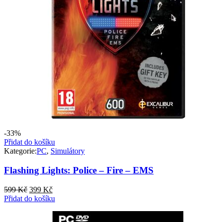
-33%
Přidat do košíku
Kategorie:
PC
,
Simulátory
Flashing Lights: Police – Fire – EMS
Původní
Aktuální
599
Kč
399
Kč
cena
cena
Přidat do košíku
byla:
je:
599 Kč.
399 Kč.