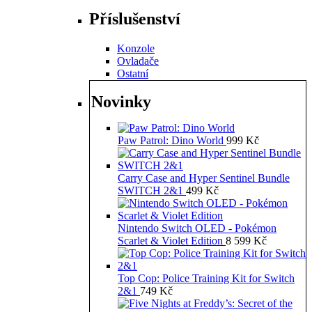
Příslušenství
Konzole
Ovladače
Ostatní
Novinky
Paw Patrol: Dino World
999
Kč
Carry Case and Hyper Sentinel Bundle
SWITCH 2&1
499
Kč
Nintendo Switch OLED - Pokémon
Scarlet & Violet Edition
8 599
Kč
Top Cop: Police Training Kit for Switch
2&1
749
Kč