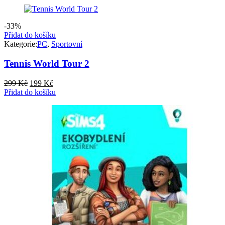
-33%
Přidat do košíku
Kategorie:
PC
,
Sportovní
Tennis World Tour 2
Původní
Aktuální
299
Kč
199
Kč
cena
cena
Přidat do košíku
byla:
je:
299 Kč.
199 Kč.