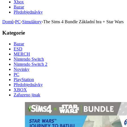
Xbox
Bazar
Předobjednávky
Domů
›
PC
›
Simulátory
›
The Sims 4 Bundle Základní hra + Star Wars
Kategorie
Bazar
ESD
MERCH
Nintendo Switch
Nintendo Switch 2
Novinky
PC
PlayStation
Předobjednávky
XBOX
Zařazeno jinak